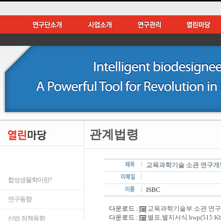
관계법령
교육과학기술 소관 연구개
합성생물학이란?
ISBC
연구동향
다운로드 :
교육과학기술부 소관 연구개발
다운로드 :
별표,별지서식.hwp(515 Kb
산업·정책동향