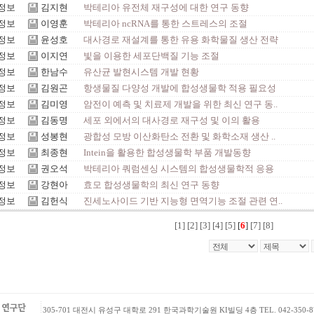
정보
김지현
박테리아 유전체 재구성에 대한 연구 동향
정보
이영훈
박테리아 ncRNA를 통한 스트레스의 조절
정보
윤성호
대사경로 재설계를 통한 유용 화학물질 생산 전략
정보
이지연
빛을 이용한 세포단백질 기능 조절
정보
한남수
유산균 발현시스템 개발 현황
정보
김원곤
항생물질 다양성 개발에 합성생물학 적용 필요성
정보
김미영
암전이 예측 및 치료제 개발을 위한 최신 연구 동..
정보
김동명
세포 외에서의 대사경로 재구성 및 이의 활용
정보
성봉현
광합성 모방 이산화탄소 전환 및 화학소재 생산 ..
정보
최종현
Intein을 활용한 합성생물학 부품 개발동향
정보
권오석
박테리아 쿼럼센싱 시스템의 합성생물학적 응용
정보
강현아
효모 합성생물학의 최신 연구 동향
정보
김헌식
진세노사이드 기반 지능형 면역기능 조절 관련 연..
[1]
[2]
[3]
[4]
[5]
[
6
]
[7]
[8]
305-701 대전시 유성구 대학로 291 한국과학기술원 KI빌딩 4층 TEL. 042-350-8722