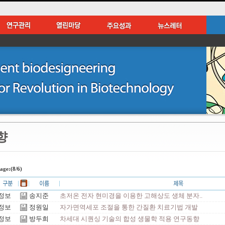
향
age:(8/6)
정보
송지준
초저온 전자 현미경을 이용한 고해상도 생체 분자..
정보
정원일
자가면역세포 조절을 통한 간질환 치료기법 개발
정보
방두희
차세대 시퀀싱 기술의 합성 생물학 적용 연구동향